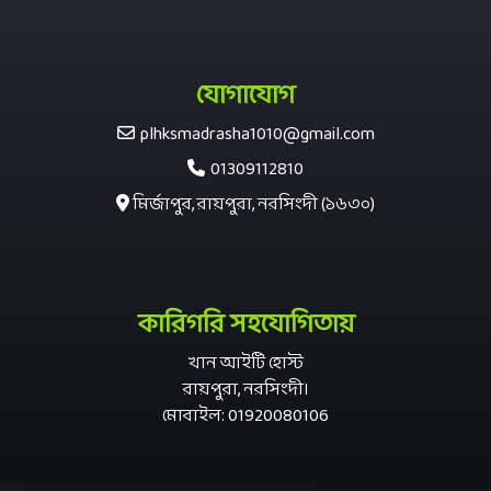
যোগাযোগ
plhksmadrasha1010@gmail.com
01309112810
মির্জাপুর, রায়পুরা, নরসিংদী (১৬৩০)
কারিগরি সহযোগিতায়
খান আইটি হোস্ট
রায়পুরা, নরসিংদী।
মোবাইল: 01920080106