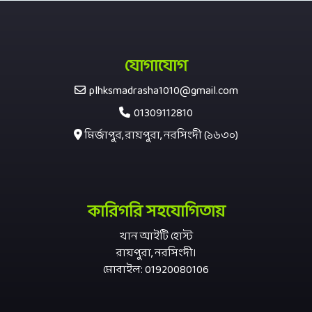
যোগাযোগ
plhksmadrasha1010@gmail.com
01309112810
মির্জাপুর, রায়পুরা, নরসিংদী (১৬৩০)
কারিগরি সহযোগিতায়
খান আইটি হোস্ট
রায়পুরা, নরসিংদী।
মোবাইল: 01920080106